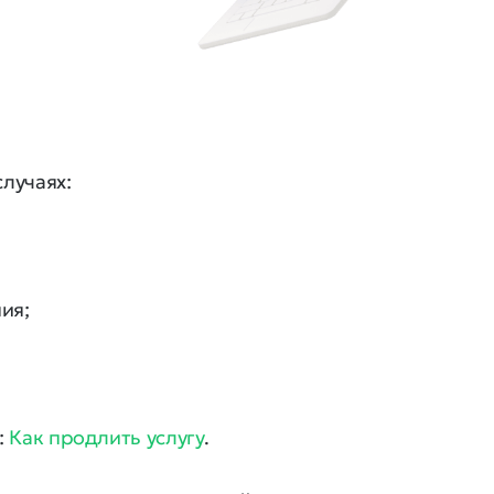
лучаях:
ия;
:
Как продлить услугу
.