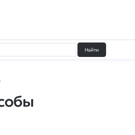
Найти
я
особы