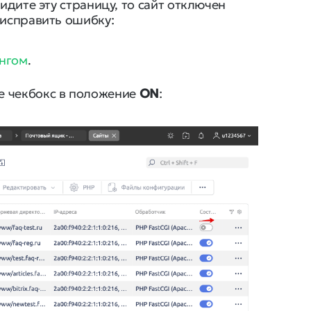
видите эту страницу, то сайт отключен
 исправить ошибку:
ингом
.
е чекбокс в положение
ON
: