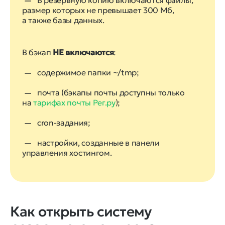
В резервную копию включаются файлы,
размер которых не превышает 300 Мб,
а также базы данных.
В бэкап
НЕ включаются
:
содержимое папки ~/tmp;
почта (бэкапы почты доступны только
на
тарифах почты Рег.ру
);
cron-задания;
настройки, созданные в панели
управления хостингом.
Как открыть систему