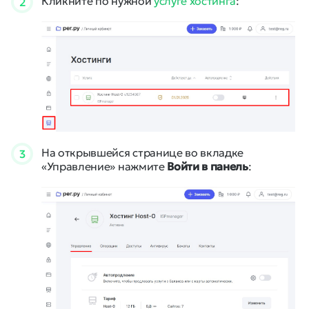
Кликните по нужной
услуге хостинга
:
2
На открывшейся странице во вкладке
3
«Управление» нажмите
Войти в панель
: