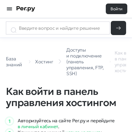
Войти
Доступы
Как во
и подключение
База
в панел
Хостинг
(панель
знаний
управл
управления, FTP,
хостин
SSH)
Как войти в панель
управления хостингом
Авторизуйтесь на сайте Рег.ру и перейдите
1
в личный кабинет
.