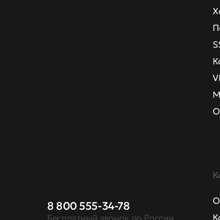
Х
П
S
К
V
М
О
К
О
8 800 555-34-78
К
Бесплатный звонок по России