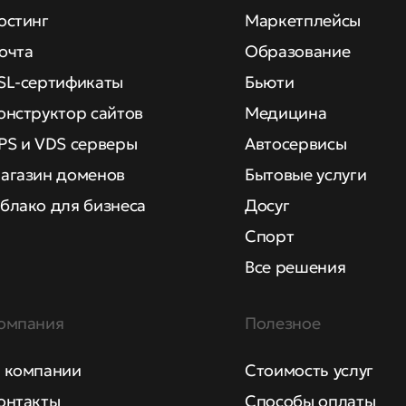
остинг
Маркетплейсы
очта
Образование
SL-сертификаты
Бьюти
онструктор сайтов
Медицина
PS и VDS серверы
Автосервисы
агазин доменов
Бытовые услуги
блако для бизнеса
Досуг
Спорт
Все решения
омпания
Полезное
 компании
Стоимость услуг
онтакты
Способы оплаты