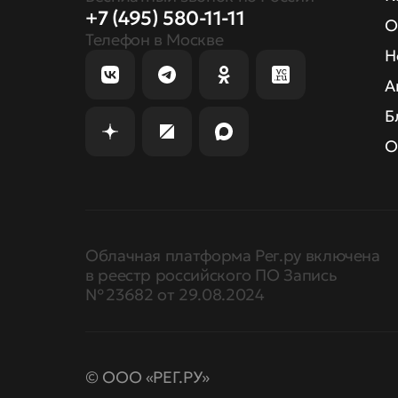
+7 (495) 580-11-11
О
Телефон в Москве
Н
А
Б
О
Облачная платформа Рег.ру включена
в реестр российского ПО Запись
№ 23682 от 29.08.2024
© ООО «РЕГ.РУ»