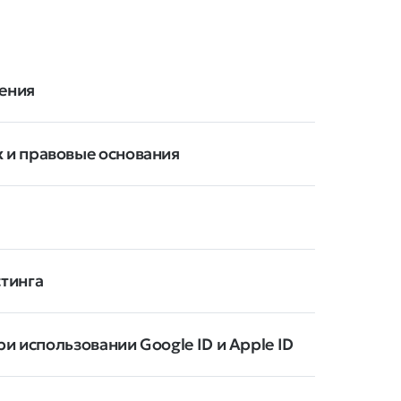
нения
 и правовые основания
тинга
и использовании Google ID и Apple ID