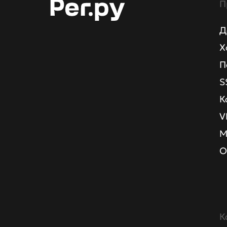
П
Д
Х
П
S
К
V
М
О
К