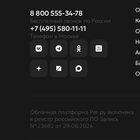
О
8 800 555-34-78
К
Бесплатный звонок по России
+7 (495) 580-11-11
О
Телефон в Москве
Н
А
Б
О
Облачная платформа Рег.ру включена
в реестр российского ПО Запись
№ 23682 от 29.08.2024