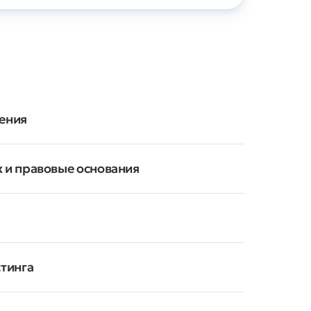
нения
 и правовые основания
тинга