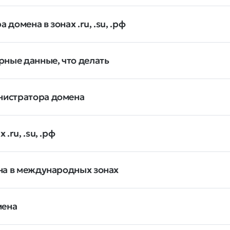
омена в зонах .ru, .su, .рф
рные данные, что делать
нистратора домена
.ru, .su, .рф
на в международных зонах
мена