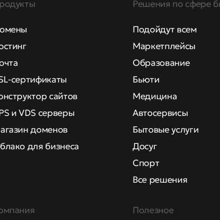
родукты
Решения по сфере б
омены
Подойдут всем
остинг
Маркетплейсы
очта
Образование
SL-сертификаты
Бьюти
онструктор сайтов
Медицина
PS и VDS серверы
Автосервисы
агазин доменов
Бытовые услуги
блако для бизнеса
Досуг
Спорт
Все решения
омпания
Полезное