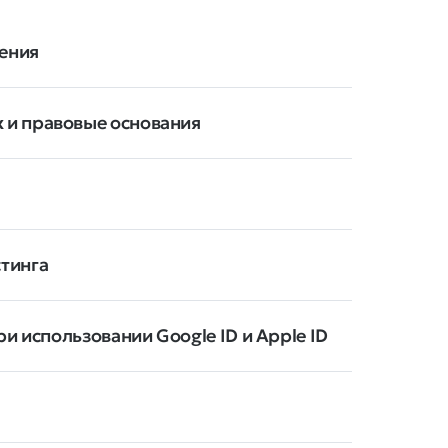
нения
 и правовые основания
тинга
и использовании Google ID и Apple ID