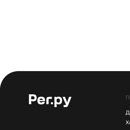
П
Д
Х