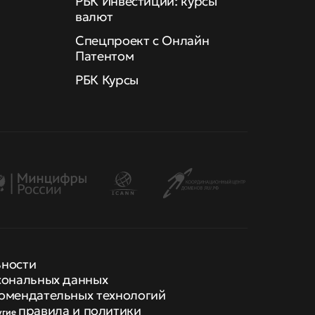
РБК Инвестиции: курсы
валют
Спецпроект с Онлайн
Патентом
РБК Курсы
ьности
сональных данных
омендательных технологий
правила и политики
угие