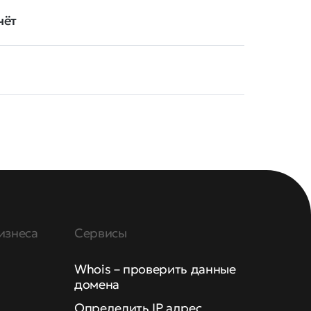
чёт
изнеса
Сервисы
Whois – проверить данные
домена
Определить IP адрес