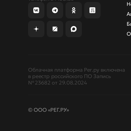
Н
А
Б
О
Облачная платформа Рег.ру включена
в реестр российского ПО Запись
№ 23682 от 29.08.2024
© ООО «РЕГ.РУ»