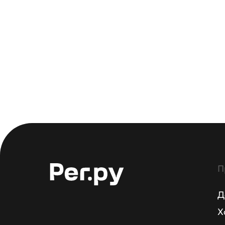
П
Д
Х