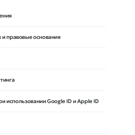
нения
 и правовые основания
тинга
и использовании Google ID и Apple ID