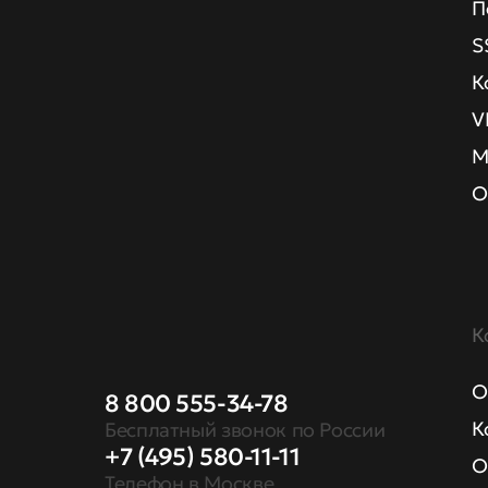
П
S
К
V
М
О
К
О
8 800 555-34-78
К
Бесплатный звонок по России
+7 (495) 580-11-11
О
Телефон в Москве