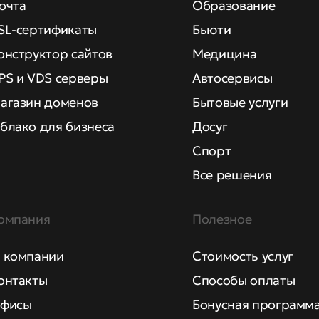
очта
Образование
SL-сертификаты
Бьюти
онструктор сайтов
Медицина
PS и VDS серверы
Автосервисы
агазин доменов
Бытовые услуги
блако для бизнеса
Досуг
Спорт
Все решения
омпания
Полезное
 компании
Стоимость услуг
онтакты
Способы оплаты
фисы
Бонусная программ