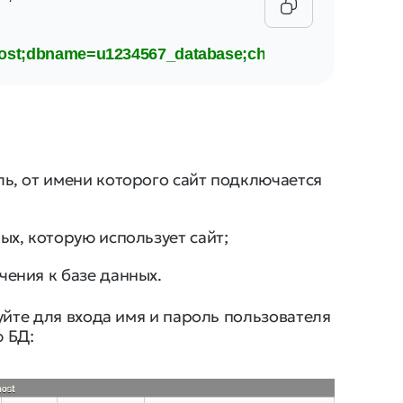
host;dbname=u1234567_database;charset=utf8'
;
ь, от имени которого сайт подключается
ых, которую использует сайт;
ения к базе данных.
уйте для входа имя и пароль пользователя
 БД: