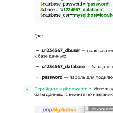
$
database_password = 
'password'
;
$
dbase = 
'u1234567_database'
;
$
database_dsn=
'mysql:host=local
Где:
u1234567_dbuser
— пользовател
к базе данных;
u1234567_database
— база данн
password
— пароль для подключ
Перейдите в phpmyadmin
. Использ
4
базы данных. Кликните по названию