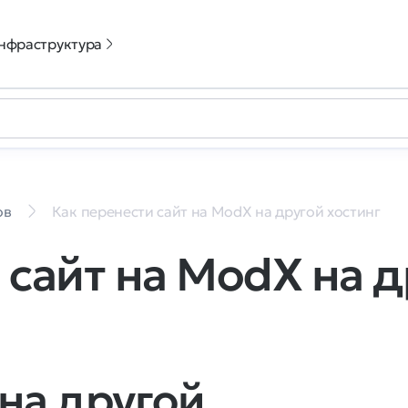
нфраструктура
ов
Как перенести сайт на ModX на другой хостинг
 сайт на ModX на д
на другой