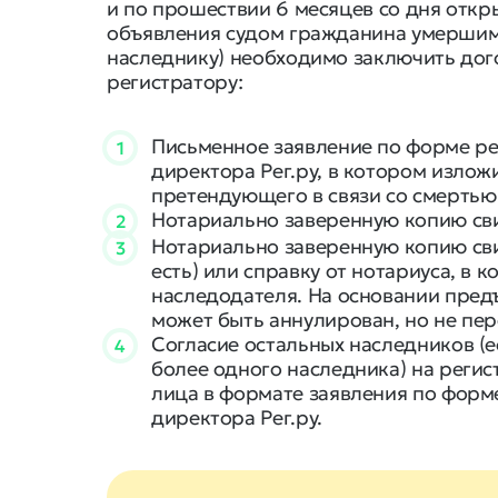
и по прошествии 6 месяцев со дня откр
объявления судом гражданина умершим)
наследнику) необходимо заключить дого
регистратору:
Письменное заявление по форме ре
1
директора Рег.ру, в котором излож
претендующего в связи со смертью
Нотариально заверенную копию сви
2
Нотариально заверенную копию сви
3
есть) или справку от нотариуса, в 
наследодателя. На основании пред
может быть аннулирован, но не пе
Согласие остальных наследников (
4
более одного наследника) на реги
лица в формате заявления по форм
директора Рег.ру.