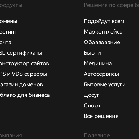
родукты
Решения по сфере б
омены
Подойдут всем
остинг
Маркетплейсы
очта
Образование
SL-сертификаты
Бьюти
онструктор сайтов
Медицина
PS и VDS серверы
Автосервисы
агазин доменов
Бытовые услуги
блако для бизнеса
Досуг
Спорт
Все решения
омпания
Полезное