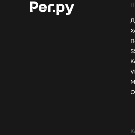
П
Д
Х
П
S
К
V
М
О
К