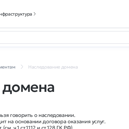
нфраструктура
иентам
Наследование домена
 домена
зя говорить о наследовании.
т на основании договора оказания услуг.
м. ч.1 ст.1112 и ст.128 ГК РФ).