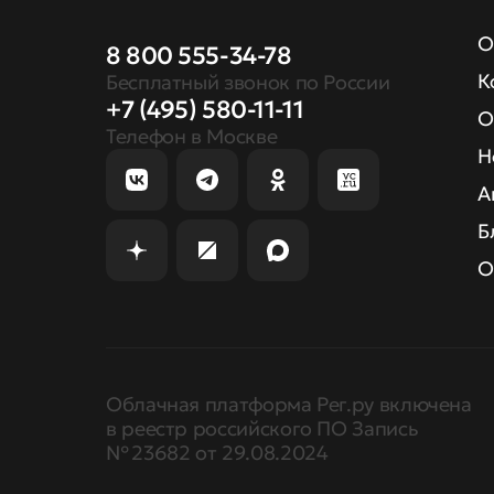
О
8 800 555-34-78
К
Бесплатный звонок по России
+7 (495) 580-11-11
О
Телефон в Москве
Н
А
Б
О
Облачная платформа Рег.ру включена
в реестр российского ПО Запись
№ 23682 от 29.08.2024