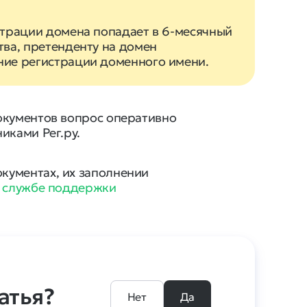
страции домена попадает в 6-месячный
тва, претенденту на домен
ние регистрации доменного имени.
окументов вопрос оперативно
иками Рег.ру.
кументах, их заполнении
в
службе поддержки
атья?
Нет
Да