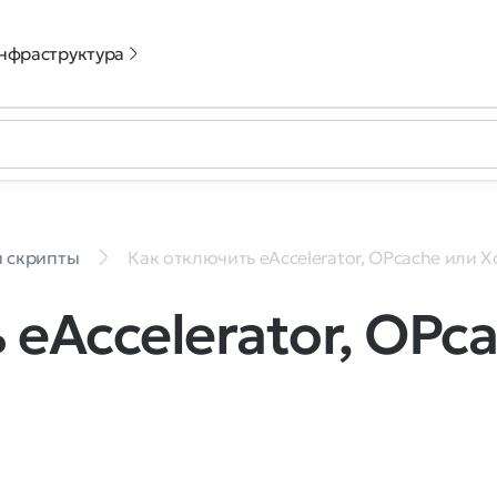
нфраструктура
и скрипты
Как отключить eAccelerator, OPcache или X
 eAccelerator, OPc