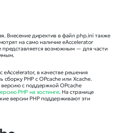
я. Внесение директив в файл php.ini также
отрят на само наличие eAccelerator
 не представляется возможным — для части
димым.
 eAccelerator, в качестве решения
 сборку PHP c OPcache или Xcache.
а версию с поддержкой OPcache
версию PHP на хостинге
. На странице
акие версии PHP поддерживают эти