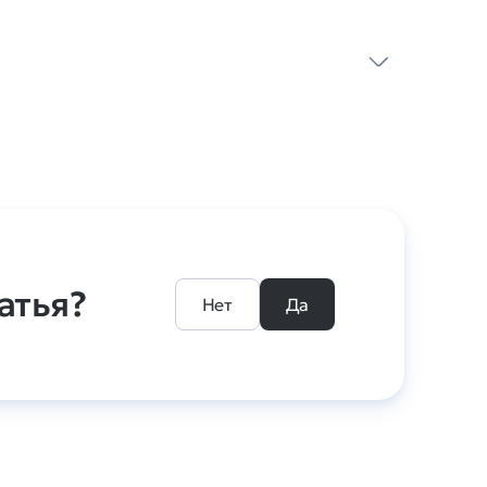
атья?
Нет
Да