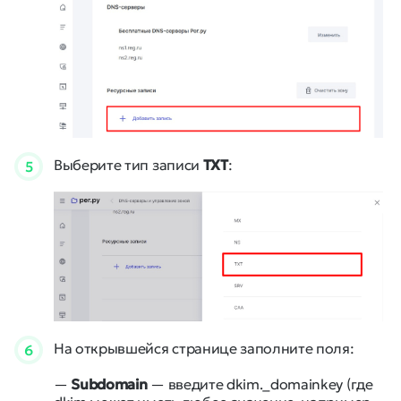
Выберите тип записи
ТХТ
:
5
На открывшейся странице заполните поля:
6
—
Subdomain
— введите dkim._domainkey (где