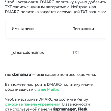
Чтобы установить DMARC-политику, нужно добавить
TXT-запись с нужным алгоритмом. Нейтральная
DMARC-политика задаётся следующей TXT-записью:
Имя записи
Тип записи
T
_dmarc.domain.ru
TXT
3
где
domain.ru
— имя вашего почтового домена.
Вы можете настроить DMARC-политику иначе,
обратившись к
статье Mail.ru
.
Чтобы настроить DMARC на хостинге Рег.ру,
откройте панель управления
. В зависимости
от используемой панели (
ispmanager
,
Plesk