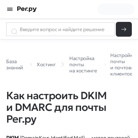
Настройка
Настройка
База
почты
Хостинг
почты
знаний
и почтовых
на хостинге
клиентов
Как настроить DKIM
и DMARC для почты
Рег.ру
DKIM
(DomainKeys Identified Mail) — метод почтовой