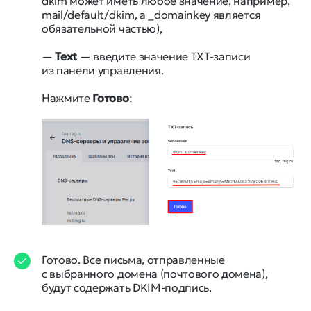
dkim может иметь любое значение, например,
mail/default/dkim, а _domainkey является
обязательной частью),
—
Text
— введите значение TXT-записи
из панели управления.
Нажмите
Готово
:
Готово. Все письма, отправленные
с выбранного домена (почтового домена),
будут содержать DKIM-подпись.