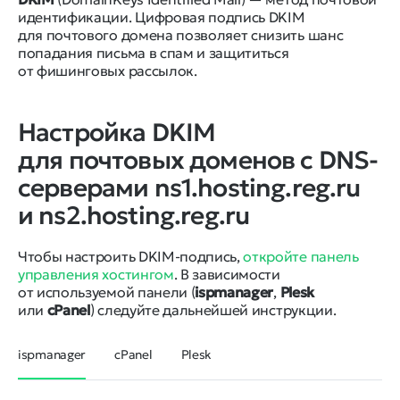
идентификации. Цифровая подпись DKIM
для почтового домена позволяет снизить шанс
попадания письма в спам и защититься
от фишинговых рассылок.
Настройка DKIM
для почтовых доменов с DNS-
серверами ns1.hosting.reg.ru
и ns2.hosting.reg.ru
Чтобы настроить DKIM-подпись,
откройте панель
управления хостингом
. В зависимости
от используемой панели (
ispmanager
,
Plesk
или
cPanel
) следуйте дальнейшей инструкции.
ispmanager
cPanel
Plesk