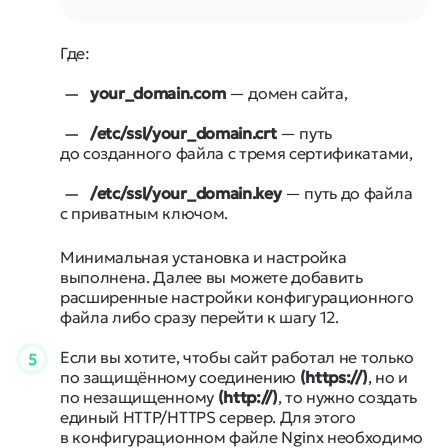
Где:
your_domain.com
— домен сайта,
/etc/ssl/your_domain.crt
— путь
до созданного файла с тремя сертификатами,
/etc/ssl/your_domain.key
— путь до файла
с приватным ключом.
Минимальная установка и настройка
выполнена. Далее вы можете добавить
расширенные настройки конфигурационного
файла либо сразу перейти к шагу 12.
Если вы хотите, чтобы сайт работал не только
5
по защищённому соединению
(https://)
, но и
по незащищенному
(http://)
, то нужно создать
единый HTTP/HTTPS сервер. Для этого
в конфигурационном файле Nginx необходимо