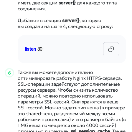
иметь две секции
server{}
для каждого типа
соединения.
Добавьте в секцию
server{}
, которую
вы создали на шаге 4, следующую строку:
listen
 80;
Также вы можете дополнительно
6
оптимизировать работу Nginx HTTPS-сервера.
SSL-операции задействуют дополнительные
ресурсы сервера. Чтобы снизить количество
операций, можно повторно использовать
параметры SSL-сессий. Они хранятся в кеше
SSL-сессий. Можно задать тип кеша (в примере
это shared-кеш, разделяемый между всеми
рабочими процессами) и его размер в байтах (в
1 Мб кеша помещается около 4000 сессий)
с помощью директивы
ssl_session_cache
. Также