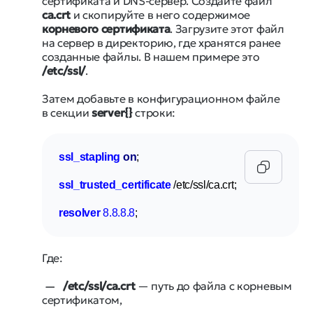
сертификата и DNS-сервер. Создайте файл
ca.crt
и скопируйте в него содержимое
корневого сертификата
. Загрузите этот файл
на сервер в директорию, где хранятся ранее
созданные файлы. В нашем примере это
/etc/ssl/
.
Затем добавьте в конфигурационном файле
в секции
server{}
строки:
ssl_stapling
on
;

ssl_trusted_certificate
 /etc/ssl/ca.crt;

resolver
8.8.8.8
;
Где:
/etc/ssl/ca.crt
— путь до файла с корневым
сертификатом,