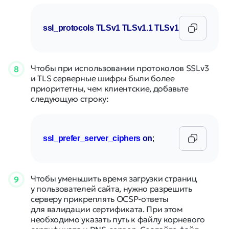
ssl_protocols
TLSv1
TLSv1
.1
TLSv1
.2
;
Чтобы при использовании протоколов SSLv3
8
и TLS серверные шифры были более
приоритетны, чем клиентские, добавьте
следующую строку:
ssl_prefer_server_ciphers
on
;
Чтобы уменьшить время загрузки страниц
9
у пользователей сайта, нужно разрешить
серверу прикреплять OCSP-ответы
для валидации сертификата. При этом
необходимо указать путь к файлу корневого