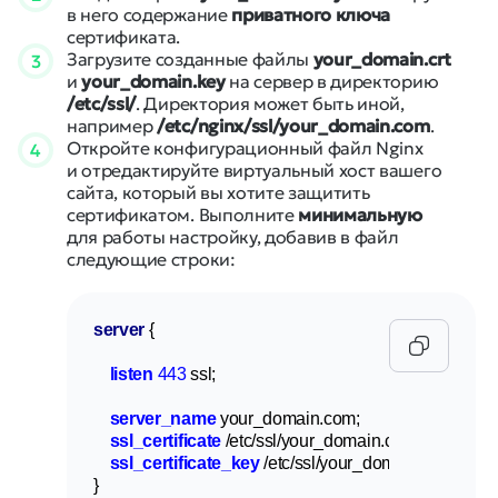
в него содержание
приватного ключа
сертификата.
Загрузите созданные файлы
your_domain.crt
3
и
your_domain.key
на сервер в директорию
/etc/ssl/
. Директория может быть иной,
например
/etc/nginx/ssl/your_domain.com
.
Откройте конфигурационный файл Nginx
4
и отредактируйте виртуальный хост вашего
сайта, который вы хотите защитить
сертификатом. Выполните
минимальную
для работы настройку, добавив в файл
следующие строки:
server
 {

listen
443
 ssl;

server_name
 your_domain.com;

ssl_certificate
 /etc/ssl/your_domain.crt;

ssl_certificate_key
 /etc/ssl/your_domain.key;

}