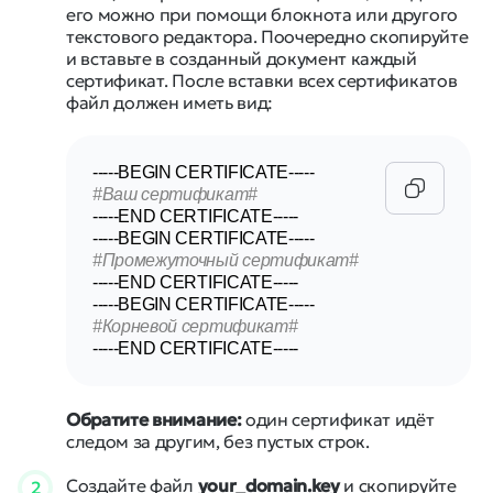
его можно при помощи блокнота или другого
текстового редактора. Поочередно скопируйте
и вставьте в созданный документ каждый
сертификат. После вставки всех сертификатов
файл должен иметь вид:
-----BEGIN
 CERTIFICATE
-----
#Ваш сертификат#
-----END
 CERTIFICATE
-----
-----BEGIN
 CERTIFICATE
-----
#Промежуточный сертификат#
-----END
 CERTIFICATE
-----
-----BEGIN
 CERTIFICATE
-----
#Корневой сертификат#
-----END
 CERTIFICATE
-----
Обратите внимание:
один сертификат идёт
следом за другим, без пустых строк.
Создайте файл
your_domain.key
и скопируйте
2