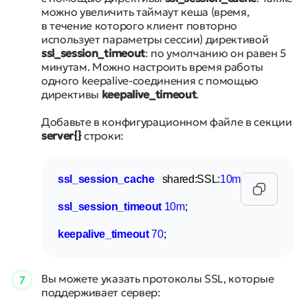
можно увеличить таймаут кеша (время,
в течение которого клиент повторно
использует параметры сессии) директивой
ssl_session_timeout
: по умолчанию он равен 5
минутам. Можно настроить время работы
одного keepalive-соединения с помощью
директивы
keepalive_timeout
.
Добавьте в конфигурационном файле в секции
server{}
строки:
ssl_session_cache
   shared:SSL:
10m
;

ssl_session_timeout
10m
;

keepalive_timeout
70
;
Вы можете указать протоколы SSL, которые
7
поддерживает сервер: