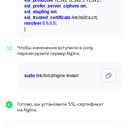
ssl_protocols
 TLSv1 TLSv1.
1
 TLSv1.
2
ssl_prefer_server_ciphers
on
ssl_stapling
on
ssl_trusted_certificate
resolver
8.8.8.8
;

}
Чтобы изменения вступили в силу,
12
перезагрузите сервер Nginx:
sudo
 /etc/init.d/nginx restart
Готово, вы установили SSL-сертификат
на Nginx.