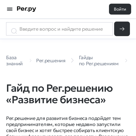
Войти
Г
База
Гайды
п
Рег.решения
знаний
по Рег.решениям
«
б
Гайд по Рег.решению
«Развитие бизнеса»
Рег.решение для развития бизнеса подойдет тем
предпринимателям, которые недавно запустили
свой бизнес и хотят быстрее собирать клиентскую