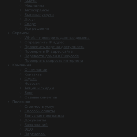
Бьюти
Медицина
Автосервисы
Бытовые услуги
Досуг
Спорт
Все решения
Сервисы
Whois – проверить данные домена
Определить IP адрес
Проверить порт на доступность
Проверить IP адрес сайта
Перевести домен в Punycode
Проверить скорость интернета
Компания
О компании
Контакты
Офисы
Новости
Акции и скидки
Блог
Отзывы клиентов
Полезное
Стоимость услуг
Способы оплаты
Бонусная программа
Документы
База знаний
ЭДО
Партнерам