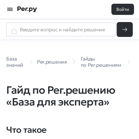
Войти
Г
База
Гайды
п
Рег.решения
знаний
по Рег.решениям
«
д
Гайд по Рег.решению
«База для эксперта»
Что такое