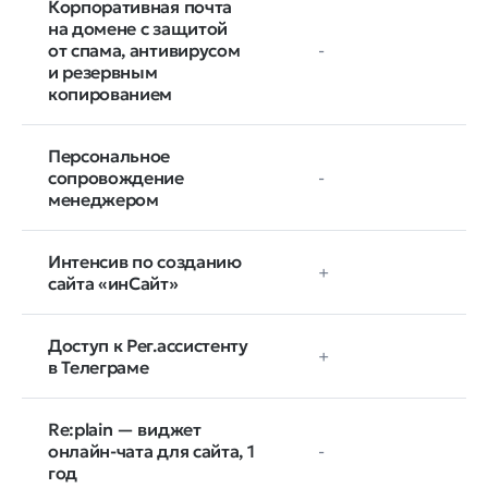
Корпоративная почта
на домене с защитой
от спама, антивирусом
-
и резервным
копированием
Персональное
сопровождение
-
менеджером
Интенсив по созданию
+
сайта «инСайт»
Доступ к Рег.ассистенту
+
в Телеграме
Re:plain — виджет
онлайн-чата для сайта, 1
-
год