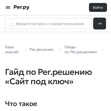
Войти
Г
База
Гайды
п
Рег.решения
знаний
по Рег.решениям
«
п
Гайд по Рег.решению
«Сайт под ключ»
Что такое