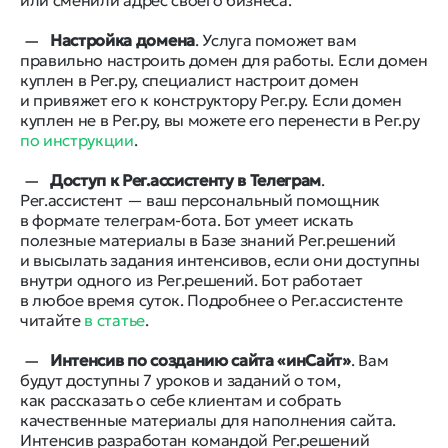
или сменили адрес своего бизнеса.
Настройка домена
. Услуга поможет вам
правильно настроить домен для работы. Если домен
куплен в Рег.ру, специалист настроит домен
и привяжет его к конструктору Рег.ру. Если домен
куплен не в Рег.ру, вы можете его перенести в Рег.ру
по инструкции
.
Доступ к Рег.ассистенту в Телеграм
.
Рег.ассистент — ваш персональный помощник
в формате телеграм-бота. Бот умеет искать
полезные материалы в Базе знаний Рег.решений
и высылать задания интенсивов, если они доступны
внутри одного из Рег.решений. Бот работает
в любое время суток. Подробнее о Рег.ассистенте
читайте
в статье
.
Интенсив по созданию сайта «инСайт»
. Вам
будут доступны 7 уроков и заданий о том,
как рассказать о себе клиентам и собрать
качественные материалы для наполнения сайта.
Интенсив разработан командой Рег.решений