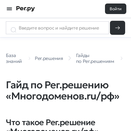
Войти
Г
База
Гайды
п
Рег.решения
знаний
по Рег.решениям
«
р
Гайд по Рег.решению
«Многодоменов.ru/рф»
Что такое Рег.решение