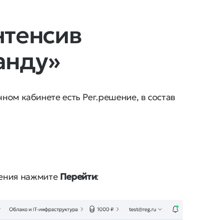
нтенсив
анду»
чном кабинете есть Рег.решение, в состав
.
шения нажмите
Перейти
: