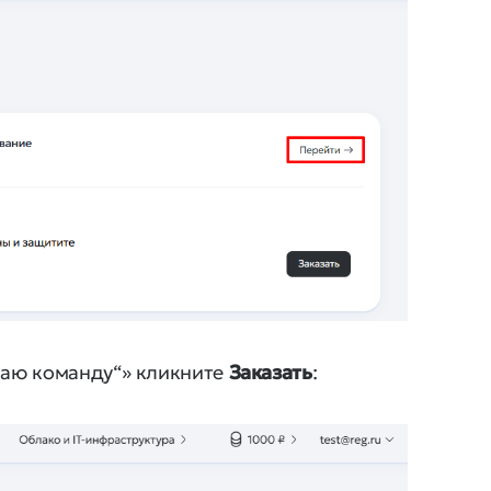
раю команду“» кликните
Заказать
: