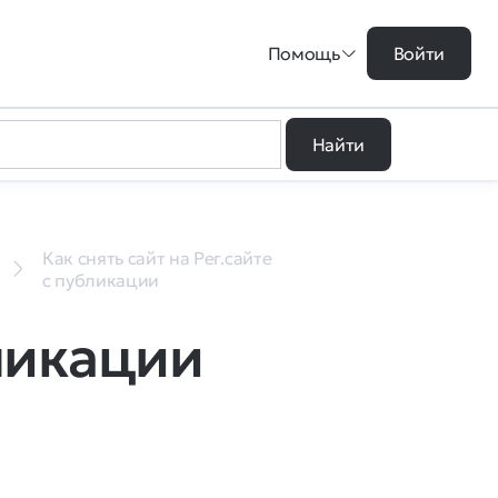
Помощь
Войти
Найти
Как снять сайт на Рег.сайте
с публикации
бликации