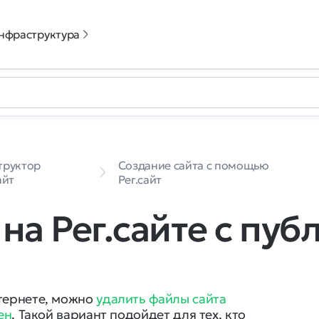
нфраструктура
труктор
Создание сайта с помощью
айт
Рег.сайт
 на Рег.сайте с пу
нтернете, можно
удалить файлы сайта
ен
. Такой вариант подойдет для тех, кто