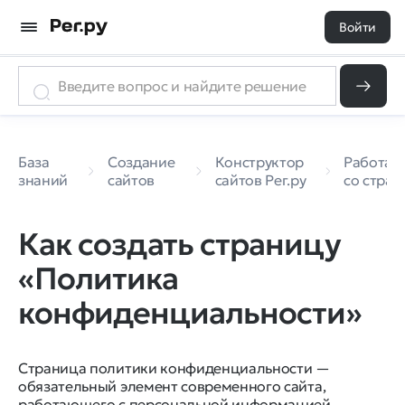
Войти
База
Создание
Конструктор
Работа
знаний
сайтов
сайтов Рег.ру
со стра
Как создать страницу
«Политика
конфиденциальности»
Страница политики конфиденциальности —
обязательный элемент современного сайта,
работающего с персональной информацией