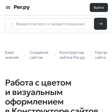
Войти
База
Создание
Конструктор
Настрой
знаний
сайтов
сайтов Рег.ру
сайта
Работа с цветом
и визуальным
оформлением
в Конструкторе сайтов