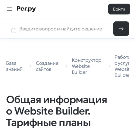
Войти
Работа
Конструктор
База
Создание
с услуго
Website
знаний
сайтов
Website
Builder
Builder
Общая информация
о Website Builder.
Тарифные планы