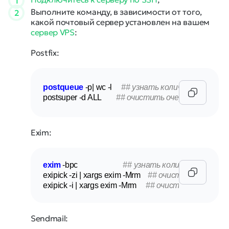
1
Выполните команду, в зависимости от того,
2
какой почтовый сервер установлен на вашем
сервер VPS
:
Postfix:
postqueue
 -p| wc -l     
## узнать количество писем
postsuper -d ALL        
## очистить очередь
Exim:
exim
 -bpc                        
## узнать количество писем
exipick -zi | xargs exim -Mrm    
## очистить все зам
exipick -i | xargs exim -Mrm     
## очистить все сооб
Sendmail: