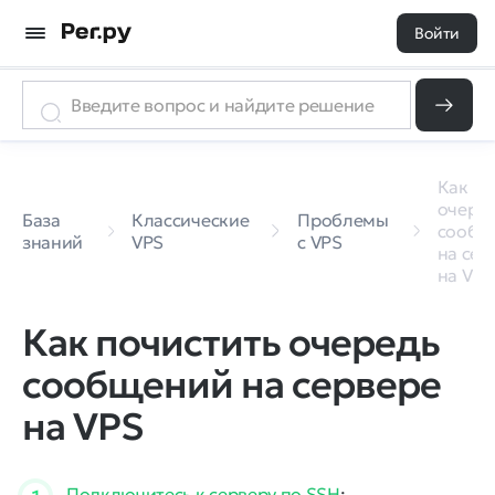
Войти
Как по
очере
База
Классические
Проблемы
сообщ
знаний
VPS
с VPS
на сер
на VPS
Как почистить очередь
сообщений на сервере
на VPS
Подключитесь к серверу по SSH
;