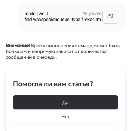
mailq | wc -l                                
## узнать количество
find /var/spool/mqueue -
type
 f -
exec
 rm -f {} \;   
## очи
Внимание!
Время выполнения команд может быть
большим и напрямую зависит от количества
сообщений в очереди.
Помогла ли вам статья?
Да
Нет