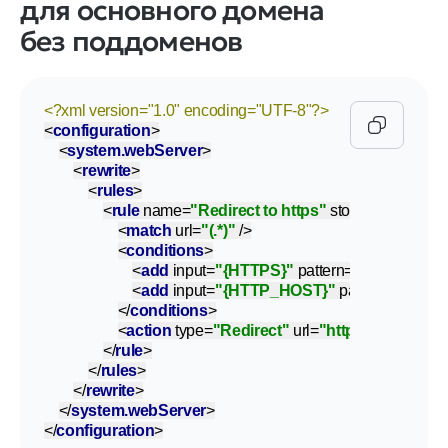
для основного домена
без поддоменов
<?xml version="1.0" encoding="UTF-8"?>
<
configuration
>
<
system.webServer
>
<
rewrite
>
<
rules
>
<
rule
name
=
"Redirect to https"
stopProcessing
=
<
match
url
=
"(.*)"
 />
<
conditions
>
<
add
input
=
"{HTTPS}"
pattern
=
"off"
ignoreC
<
add
input
=
"{HTTP_HOST}"
pattern
=
"^doma
</
conditions
>
<
action
type
=
"Redirect"
url
=
"https://{HTTP
</
rule
>
</
rules
>
</
rewrite
>
</
system.webServer
>
</
configuration
>