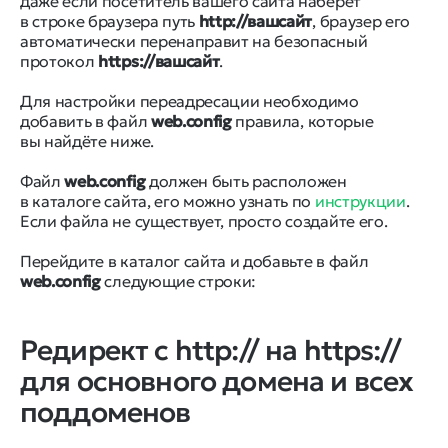
даже если посетитель вашего сайта наберёт
в строке браузера путь
http://вашсайт
, браузер его
автоматически перенаправит на безопасный
протокол
https://вашсайт
.
Для настройки переадресации необходимо
добавить в файл
web.config
правила, которые
вы найдёте ниже.
Файл
web.config
должен быть расположен
в каталоге сайта, его можно узнать по
инструкции
.
Если файла не существует, просто создайте его.
Перейдите в каталог сайта и добавьте в файл
web.config
следующие строки:
Редирект c http:// на https://
для основного домена и всех
поддоменов