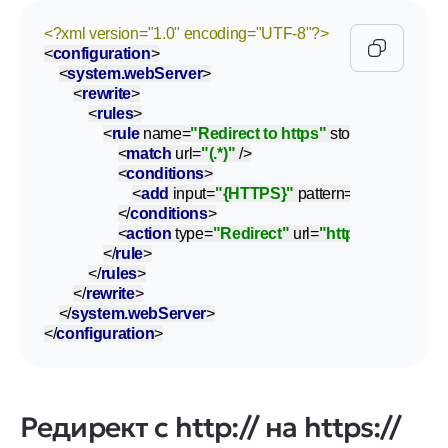
<?xml version="1.0" encoding="UTF-8"?>
<
configuration
>
<
system.webServer
>
<
rewrite
>
<
rules
>
<
rule
name
=
"Redirect to https"
stopProcessing
=
<
match
url
=
"(.*)"
 />
<
conditions
>
<
add
input
=
"{HTTPS}"
pattern
=
"off"
ignoreC
</
conditions
>
<
action
type
=
"Redirect"
url
=
"https://{HTTP
</
rule
>
</
rules
>
</
rewrite
>
</
system.webServer
>
</
configuration
>
Редирект c http:// на https://